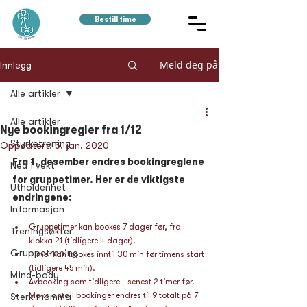
Bestill time
Meld deg på
Innlegg
Alle artikler
Alle artikler
Nye bookingregler fra 1/12
Styrketrening
Oppdatert:
5. jan. 2020
Fra 1. desember endres bookingreglene 
Ned i vekt
for gruppetimer. Her er de viktigste 
Utholdenhet
endringene:
Informasjon
Gruppetimer kan bookes 7 dager før, fra 
Treningsøkter
klokka 21 (tidligere 4 dager).
Gruppetrening
Timer kan bookes inntil 30 min før timens start 
(tidligere 45 min).
Mind-body
Avbooking som tidligere - senest 2 timer før.
Maks antall bookinger endres til 9 totalt på 7 
Sterk mamma